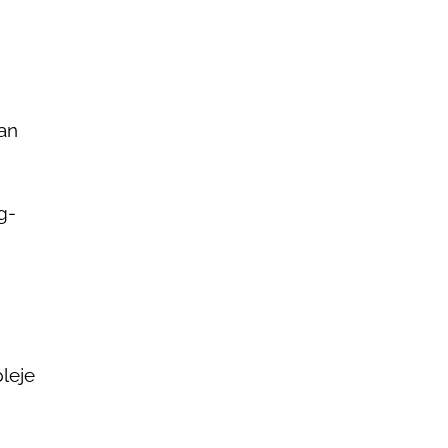
kan
g-
leje