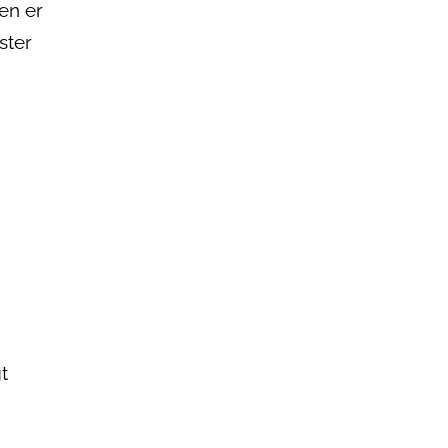
en er
ster
t