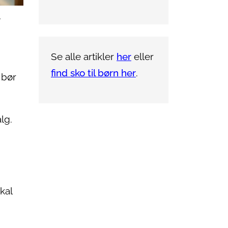
e
Se alle artikler
her
eller
find sko til børn her
.
 bør
lg.
kal