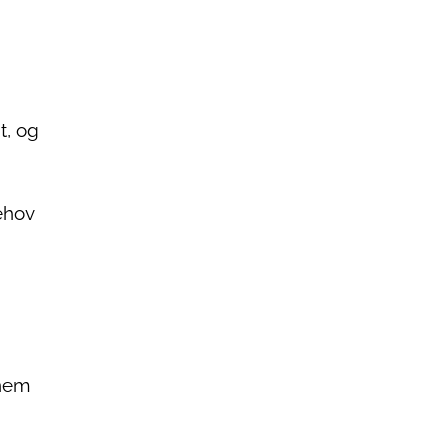
t, og
ehov
 nem