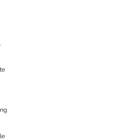
.
te
ing
le