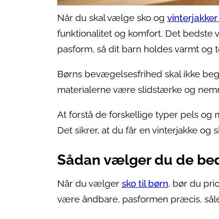
Når du skal vælge sko og
vinterjakker
funktionalitet og komfort. Det bedste
pasform, så dit barn holdes varmt og tø
Børns bevægelsesfrihed skal ikke begræ
materialerne være slidstærke og nemm
At forstå de forskellige typer pels og 
Det sikrer, at du får en vinterjakke og 
Sådan vælger du de beds
Når du vælger
sko til børn
, bør du pri
være åndbare, pasformen præcis, sålen