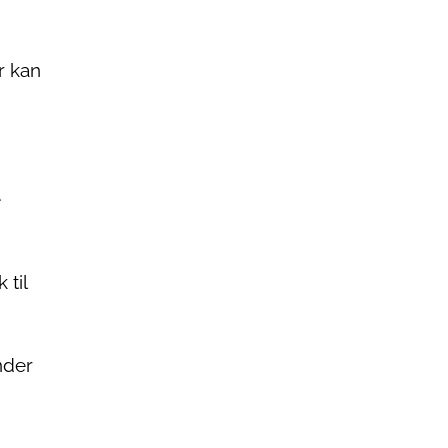
r kan
e
 til
nder